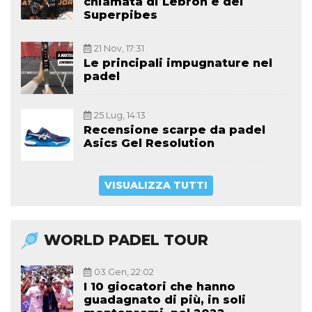
chiamata di Lebron e dei
Superpibes
21 Nov, 17:31
Le principali impugnature nel
padel
25 Lug, 14:13
Recensione scarpe da padel
Asics Gel Resolution
VISUALIZZA TUTTI
WORLD PADEL TOUR
03 Gen, 22:02
I 10 giocatori che hanno
guadagnato di più, in soli