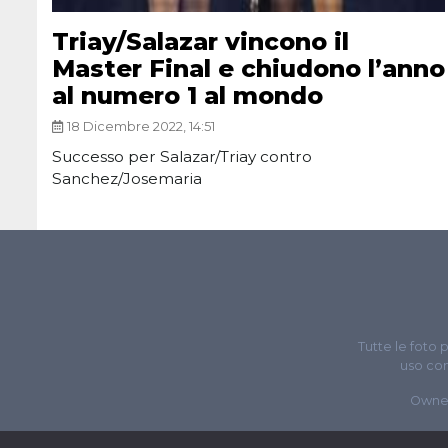
Triay/Salazar vincono il
Master Final e chiudono l’anno
al numero 1 al mondo
18 Dicembre 2022, 14:51
Successo per Salazar/Triay contro
Sanchez/Josemaria
Tutte le foto 
uso com
Owne