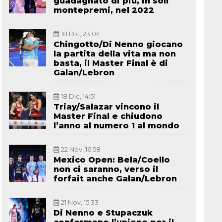
guadagnato di più, in soli
montepremi, nel 2022
18 Dic, 23:04
Chingotto/Di Nenno giocano
la partita della vita ma non
basta, il Master Final è di
Galan/Lebron
18 Dic, 14:51
Triay/Salazar vincono il
Master Final e chiudono
l’anno al numero 1 al mondo
22 Nov, 16:58
Mexico Open: Bela/Coello
non ci saranno, verso il
forfait anche Galan/Lebron
21 Nov, 15:33
Di Nenno e Stupaczuk