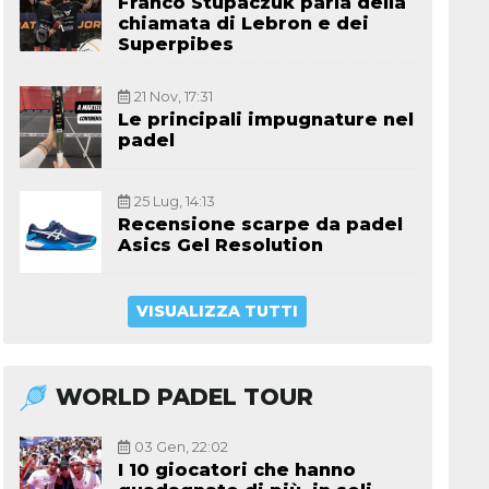
Franco Stupaczuk parla della
chiamata di Lebron e dei
Superpibes
21 Nov, 17:31
Le principali impugnature nel
padel
25 Lug, 14:13
Recensione scarpe da padel
Asics Gel Resolution
VISUALIZZA TUTTI
WORLD PADEL TOUR
03 Gen, 22:02
I 10 giocatori che hanno