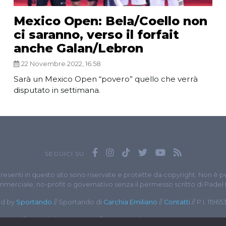
Mexico Open: Bela/Coello non
ci saranno, verso il forfait
anche Galan/Lebron
22 Novembre 2022, 16:58
Sarà un Mexico Open “povero” quello che verrà
disputato in settimana.
SEGUICI SU
presenti in questo sito sono riservate e protette da copyright. Non è p
merciale, no-profit o governativo senza il permesso scritto di Padel
d by
Sportando
// Sportando di
Carchia Emiliano
//
Contatti
// P.I. 1196
© Copyright 2020-2026 // Web Developer
Matteo Manna