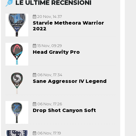
LE ULTIME RECENSIONI
20 Nov, 14:37
Starvie Metheora Warrior
2022
15 Nov, 09:29
Head Gravity Pro
06 Nov, 17:34
Sane Aggressor IV Legend
06 Nov, 17:26
Drop Shot Canyon Soft
06 Nov, 17:19