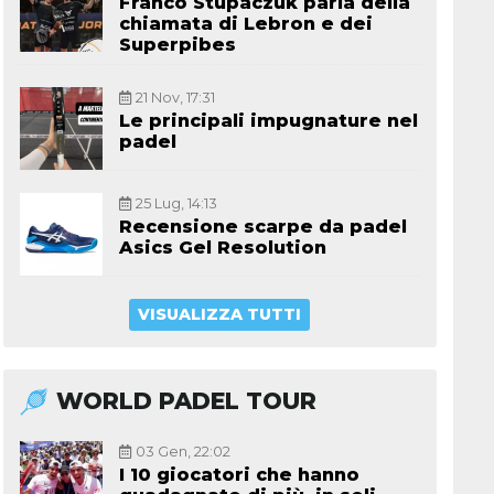
Franco Stupaczuk parla della
chiamata di Lebron e dei
Superpibes
21 Nov, 17:31
Le principali impugnature nel
padel
25 Lug, 14:13
Recensione scarpe da padel
Asics Gel Resolution
VISUALIZZA TUTTI
WORLD PADEL TOUR
03 Gen, 22:02
I 10 giocatori che hanno