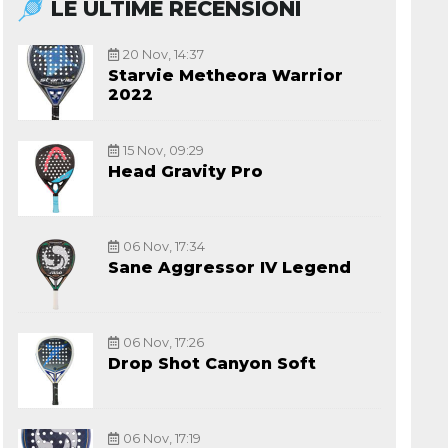
LE ULTIME RECENSIONI
20 Nov, 14:37
Starvie Metheora Warrior
2022
15 Nov, 09:29
Head Gravity Pro
06 Nov, 17:34
Sane Aggressor IV Legend
06 Nov, 17:26
Drop Shot Canyon Soft
06 Nov, 17:19