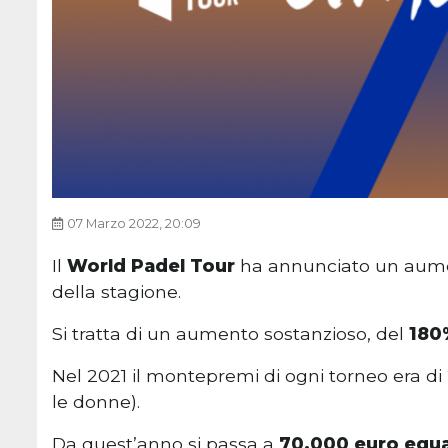
07 Marzo 2022, 20:09
Il
World Padel Tour
ha annunciato un aum
della stagione.
Si tratta di un aumento sostanzioso, del
180%
Nel 2021 il montepremi di ogni torneo era di 
le donne).
Da quest’anno si passa a
70.000 euro equ