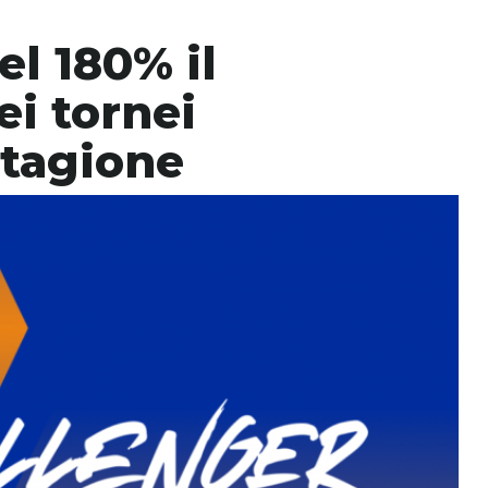
l 180% il
i tornei
stagione