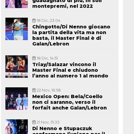
guadagnato di più, in soli
montepremi, nel 2022
18 Dic, 23:04
Chingotto/Di Nenno giocano
la partita della vita ma non
basta, il Master Final è di
Galan/Lebron
18 Dic, 14:51
Triay/Salazar vincono il
Master Final e chiudono
l’anno al numero 1 al mondo
22 Nov, 16:58
Mexico Open: Bela/Coello
non ci saranno, verso il
forfait anche Galan/Lebron
21 Nov, 15:33
Di Nenno e Stupaczuk