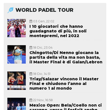
WORLD PADEL TOUR
03 Gen, 22:02
I 10 giocatori che hanno
guadagnato di più, in soli
montepremi, nel 2022
18 Dic, 23:04
Chingotto/Di Nenno giocano la
partita della vita ma non basta,
il Master Final è di Galan/Lebron
18 Dic, 14:51
Triay/Salazar vincono il Master
Final e chiudono l’anno al
numero 1 al mondo
22 Nov, 16:58
Mexico Open: Bela/Coello non ci
saranno, verso il forfait anche