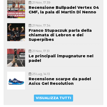
21 Nov, 17:39
Recensione Bullpadel Vertex 04
CMF, la pala di Martin Di Nenno
21 Nov, 17:34
Franco Stupaczuk parla della
chiamata di Lebron e dei
Superpibes
21 Nov, 17:31
Le principali impugnature nel
padel
25 Lug, 14:13
Recensione scarpe da padel
Asics Gel Resolution
VISUALIZZA TUTTI