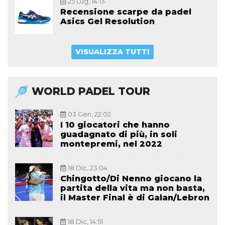
25 Lug, 14:13
Recensione scarpe da padel
Asics Gel Resolution
VISUALIZZA TUTTI
WORLD PADEL TOUR
03 Gen, 22:02
I 10 giocatori che hanno
guadagnato di più, in soli
montepremi, nel 2022
18 Dic, 23:04
Chingotto/Di Nenno giocano la
partita della vita ma non basta,
il Master Final è di Galan/Lebron
18 Dic, 14:51