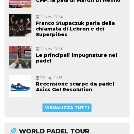
CMF, la pala di Martin Di Nenno
21 Nov, 17:34
Franco Stupaczuk parla della
chiamata di Lebron e dei
Superpibes
21 Nov, 17:31
Le principali impugnature nel
padel
25 Lug, 14:13
Recensione scarpe da padel
Asics Gel Resolution
VISUALIZZA TUTTI
WORLD PADEL TOUR