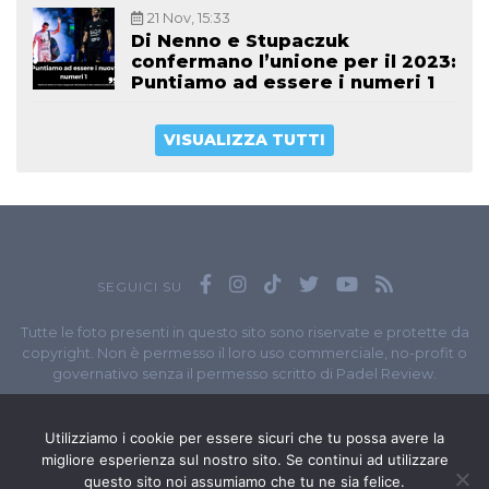
21 Nov, 15:33
Di Nenno e Stupaczuk
confermano l’unione per il 2023:
Puntiamo ad essere i numeri 1
VISUALIZZA TUTTI
SEGUICI SU
Tutte le foto presenti in questo sito sono riservate e protette da
copyright. Non è permesso il loro uso commerciale, no-profit o
governativo senza il permesso scritto di Padel Review.
Owned by
Sportando
// Sportando di
Carchia Emiliano
//
Contatti
// P.I. 11965351007
Utilizziamo i cookie per essere sicuri che tu possa avere la
migliore esperienza sul nostro sito. Se continui ad utilizzare
© Copyright 2020-2026 // Web Developer
Matteo Manna
questo sito noi assumiamo che tu ne sia felice.