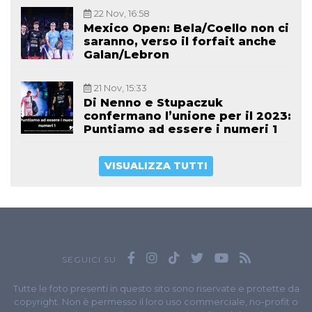
22 Nov, 16:58
Mexico Open: Bela/Coello non ci
saranno, verso il forfait anche
Galan/Lebron
21 Nov, 15:33
Di Nenno e Stupaczuk
confermano l’unione per il 2023:
Puntiamo ad essere i numeri 1
VISUALIZZA TUTTI
SEGUICI SU
Tutte le foto presenti in questo sito sono riservate e protette da
copyright. Non è permesso il loro uso commerciale, no-profit o