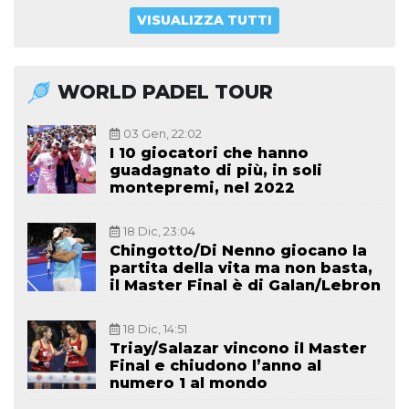
VISUALIZZA TUTTI
WORLD PADEL TOUR
03 Gen, 22:02
I 10 giocatori che hanno
guadagnato di più, in soli
montepremi, nel 2022
18 Dic, 23:04
Chingotto/Di Nenno giocano la
partita della vita ma non basta,
il Master Final è di Galan/Lebron
18 Dic, 14:51
Triay/Salazar vincono il Master
Final e chiudono l’anno al
numero 1 al mondo