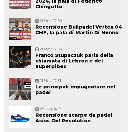
2024, la pala di Federico
Chingotto
21 Nov, 17:39
Recensione Bullpadel Vertex 04
CMF, la pala di Martin Di Nenno
21 Nov, 17:34
Franco Stupaczuk parla della
chiamata di Lebron e dei
Superpibes
21 Nov, 17:31
Le principali impugnature nel
padel
25 Lug, 14:13
Recensione scarpe da padel
Asics Gel Resolution