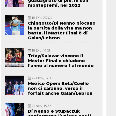
guadagnato di più, in soli
montepremi, nel 2022
18 Dic, 23:04
Chingotto/Di Nenno giocano
la partita della vita ma non
basta, il Master Final è di
Galan/Lebron
18 Dic, 14:51
Triay/Salazar vincono il
Master Final e chiudono
l’anno al numero 1 al mondo
22 Nov, 16:58
Mexico Open: Bela/Coello
non ci saranno, verso il
forfait anche Galan/Lebron
21 Nov, 15:33
Di Nenno e Stupaczuk