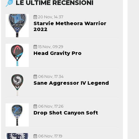
LE ULTIME RECENSIONI
20 Nov, 14:37
Starvie Metheora Warrior
2022
15 Nov, 09:29
Head Gravity Pro
06 Nov, 17:34
Sane Aggressor IV Legend
06 Nov, 17:26
Drop Shot Canyon Soft
06 Nov, 17:19