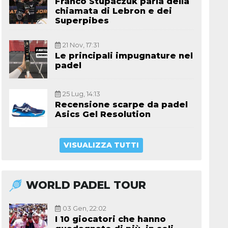
Franco Stupaczuk parla della
chiamata di Lebron e dei
Superpibes
21 Nov, 17:31
Le principali impugnature nel
padel
25 Lug, 14:13
Recensione scarpe da padel
Asics Gel Resolution
VISUALIZZA TUTTI
WORLD PADEL TOUR
03 Gen, 22:02
I 10 giocatori che hanno