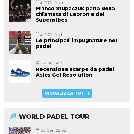
21 Nov, 17:34
Franco Stupaczuk parla della
chiamata di Lebron e dei
Superpibes
21 Nov, 17:31
Le principali impugnature nel
padel
25 Lug, 14:13
Recensione scarpe da padel
Asics Gel Resolution
VISUALIZZA TUTTI
WORLD PADEL TOUR
03 Gen, 22:02