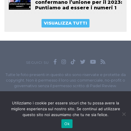
confermano l’unione per il 2023:
Puntiamo ad essere i numeri 1
VISUALIZZA TUTTI
SEGUICI SU
Tutte le foto presenti in questo sito sono riservate e protette da
copyright. Non è permesso il loro uso commerciale, no-profit o
governativo senza il permesso scritto di Padel Review.
Owned by
Sportando
// Sportando di
Carchia Emiliano
//
Contatti
// P.I. 11965351007
Utilizziamo i cookie per essere sicuri che tu possa avere la
migliore esperienza sul nostro sito. Se continui ad utilizzare
© Copyright 2020-2026 // Web Developer
Matteo Manna
questo sito noi assumiamo che tu ne sia felice.
Ok