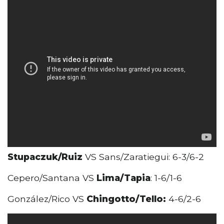
Stupaczuk/Ruiz
VS Sans/Zaratiegui: 6-3/6-2
Cepero/Santana VS
Lima/Tapia
: 1-6/1-6
González/Rico VS
Chingotto/Tello:
4-6/2-6