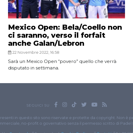
Mexico Open: Bela/Coello non
ci saranno, verso il forfait
anche Galan/Lebron
22 Novembre 2022, 16:58
Sarà un Mexico Open “povero” quello che verrà
disputato in settimana.
SEGUICI SU
presenti in questo sito sono riservate e protette da copyright. Non è p
merciale, no-profit o governativo senza il permesso scritto di Padel