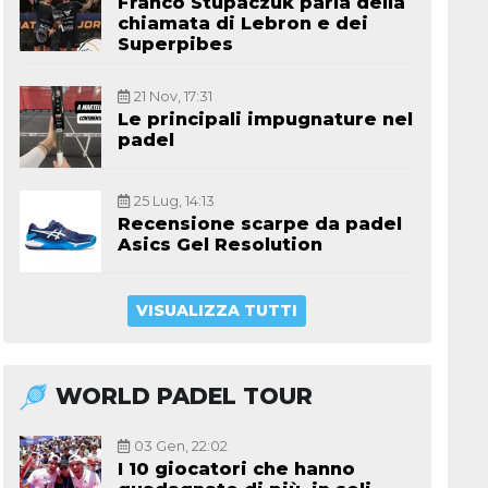
Franco Stupaczuk parla della
chiamata di Lebron e dei
Superpibes
21 Nov, 17:31
Le principali impugnature nel
padel
25 Lug, 14:13
Recensione scarpe da padel
Asics Gel Resolution
VISUALIZZA TUTTI
WORLD PADEL TOUR
03 Gen, 22:02
I 10 giocatori che hanno