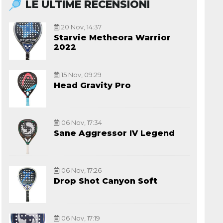
LE ULTIME RECENSIONI
20 Nov, 14:37
Starvie Metheora Warrior
2022
15 Nov, 09:29
Head Gravity Pro
06 Nov, 17:34
Sane Aggressor IV Legend
06 Nov, 17:26
Drop Shot Canyon Soft
06 Nov, 17:19