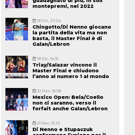
guadagnato di più, in soli
montepremi, nel 2022
18 Dic, 23:04
Chingotto/Di Nenno giocano
la partita della vita ma non
basta, il Master Final è di
Galan/Lebron
18 Dic, 14:51
Triay/Salazar vincono il
Master Final e chiudono
l’anno al numero 1 al mondo
22 Nov, 16:58
Mexico Open: Bela/Coello
non ci saranno, verso il
forfait anche Galan/Lebron
21 Nov, 15:33
Di Nenno e Stupaczuk