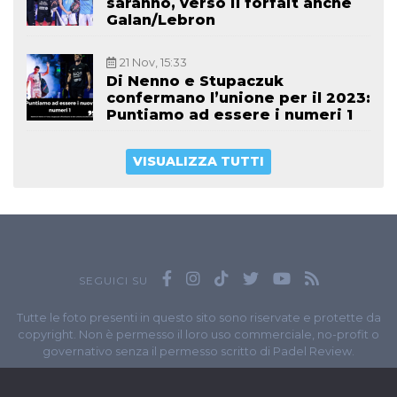
saranno, verso il forfait anche
Galan/Lebron
21 Nov, 15:33
Di Nenno e Stupaczuk
confermano l’unione per il 2023:
Puntiamo ad essere i numeri 1
VISUALIZZA TUTTI
SEGUICI SU
Tutte le foto presenti in questo sito sono riservate e protette da
copyright. Non è permesso il loro uso commerciale, no-profit o
governativo senza il permesso scritto di Padel Review.
Owned by
Sportando
// Sportando di
Carchia Emiliano
//
Contatti