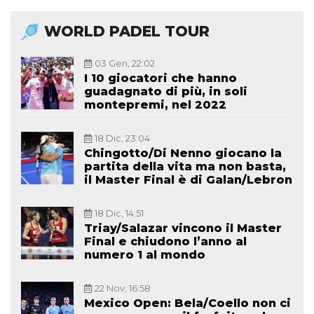
WORLD PADEL TOUR
03 Gen, 22:02
I 10 giocatori che hanno
guadagnato di più, in soli
montepremi, nel 2022
18 Dic, 23:04
Chingotto/Di Nenno giocano la
partita della vita ma non basta,
il Master Final è di Galan/Lebron
18 Dic, 14:51
Triay/Salazar vincono il Master
Final e chiudono l’anno al
numero 1 al mondo
22 Nov, 16:58
Mexico Open: Bela/Coello non ci