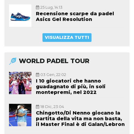
25 Lug, 14:13
Recensione scarpe da padel
Asics Gel Resolution
VISUALIZZA TUTTI
WORLD PADEL TOUR
03 Gen, 22:02
I 10 giocatori che hanno
guadagnato di più, in soli
montepremi, nel 2022
18 Dic, 23:04
Chingotto/Di Nenno giocano la
partita della vita ma non basta,
il Master Final è di Galan/Lebron