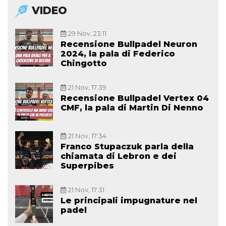
VIDEO
29 Nov, 23:11
Recensione Bullpadel Neuron
2024, la pala di Federico
Chingotto
21 Nov, 17:39
Recensione Bullpadel Vertex 04
CMF, la pala di Martin Di Nenno
21 Nov, 17:34
Franco Stupaczuk parla della
chiamata di Lebron e dei
Superpibes
21 Nov, 17:31
Le principali impugnature nel
padel