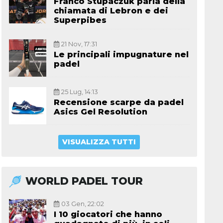
Franco Stupaczuk parla della
chiamata di Lebron e dei
Superpibes
21 Nov, 17:31
Le principali impugnature nel
padel
25 Lug, 14:13
Recensione scarpe da padel
Asics Gel Resolution
VISUALIZZA TUTTI
WORLD PADEL TOUR
03 Gen, 22:02
I 10 giocatori che hanno