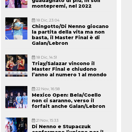
guadagnato di più, in soli
montepremi, nel 2022
18 Dic, 23:04
Chingotto/Di Nenno giocano
la partita della vita ma non
basta, il Master Final è di
Galan/Lebron
18 Dic, 14:51
Triay/Salazar vincono il
Master Final e chiudono
l’anno al numero 1 al mondo
22 Nov, 16:58
Mexico Open: Bela/Coello
non ci saranno, verso il
forfait anche Galan/Lebron
21 Nov, 15:33
Di Nenno e Stupaczuk