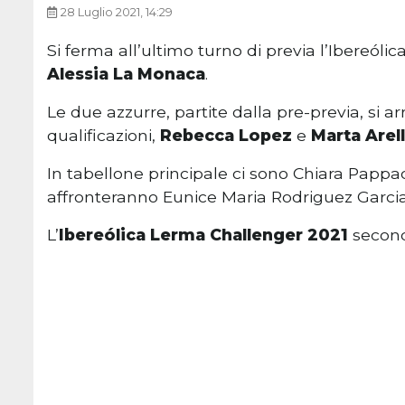
28 Luglio 2021, 14:29
Si ferma all’ultimo turno di previa l’Ibereól
Alessia La Monaca
.
Le due azzurre, partite dalla pre-previa, si a
qualificazioni,
Rebecca Lopez
e
Marta Arel
In tabellone principale ci sono Chiara Pappa
affronteranno Eunice Maria Rodriguez Garcia 
L’
Ibereólica Lerma Challenger 2021
second