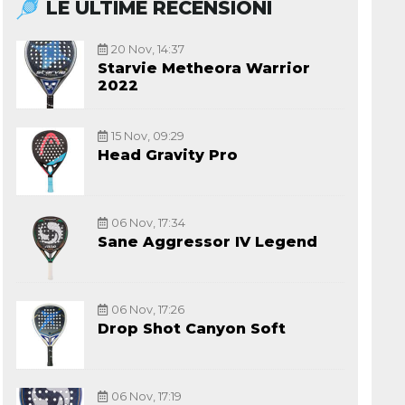
LE ULTIME RECENSIONI
20 Nov, 14:37
Starvie Metheora Warrior
2022
15 Nov, 09:29
Head Gravity Pro
06 Nov, 17:34
Sane Aggressor IV Legend
06 Nov, 17:26
Drop Shot Canyon Soft
06 Nov, 17:19