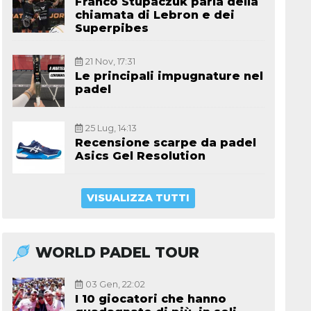
Franco Stupaczuk parla della
chiamata di Lebron e dei
Superpibes
21 Nov, 17:31
Le principali impugnature nel
padel
25 Lug, 14:13
Recensione scarpe da padel
Asics Gel Resolution
VISUALIZZA TUTTI
WORLD PADEL TOUR
03 Gen, 22:02
I 10 giocatori che hanno