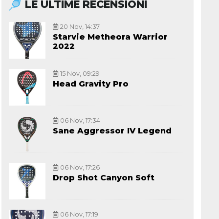
LE ULTIME RECENSIONI
20 Nov, 14:37
Starvie Metheora Warrior
2022
15 Nov, 09:29
Head Gravity Pro
06 Nov, 17:34
Sane Aggressor IV Legend
06 Nov, 17:26
Drop Shot Canyon Soft
06 Nov, 17:19