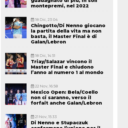
guadagnato di più, in soli
montepremi, nel 2022
18 Dic, 23:04
Chingotto/Di Nenno giocano
la partita della vita ma non
basta, il Master Final è di
Galan/Lebron
18 Dic, 14:51
Triay/Salazar vincono il
Master Final e chiudono
l’anno al numero 1 al mondo
22 Nov, 16:58
Mexico Open: Bela/Coello
non ci saranno, verso il
forfait anche Galan/Lebron
21 Nov, 15:33
Di Nenno e Stupaczuk