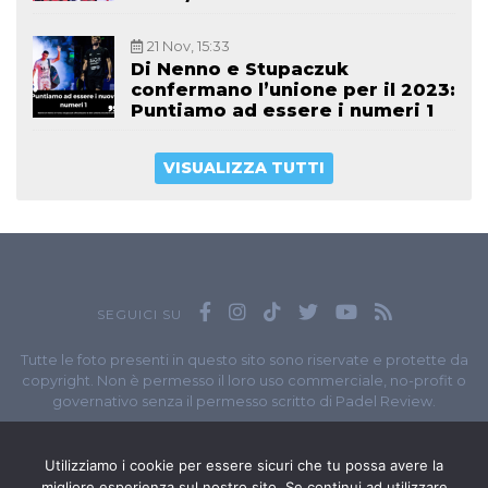
21 Nov, 15:33
Di Nenno e Stupaczuk
confermano l’unione per il 2023:
Puntiamo ad essere i numeri 1
VISUALIZZA TUTTI
SEGUICI SU
Tutte le foto presenti in questo sito sono riservate e protette da
copyright. Non è permesso il loro uso commerciale, no-profit o
governativo senza il permesso scritto di Padel Review.
Owned by
Sportando
// Sportando di
Carchia Emiliano
//
Contatti
// P.I. 11965351007
Utilizziamo i cookie per essere sicuri che tu possa avere la
migliore esperienza sul nostro sito. Se continui ad utilizzare