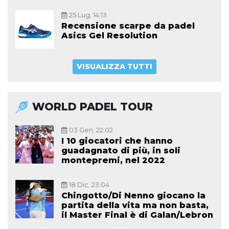
25 Lug, 14:13
Recensione scarpe da padel
Asics Gel Resolution
VISUALIZZA TUTTI
WORLD PADEL TOUR
03 Gen, 22:02
I 10 giocatori che hanno
guadagnato di più, in soli
montepremi, nel 2022
18 Dic, 23:04
Chingotto/Di Nenno giocano la
partita della vita ma non basta,
il Master Final è di Galan/Lebron