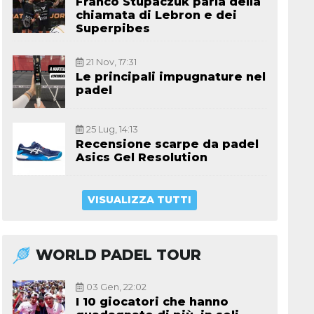
Franco Stupaczuk parla della
chiamata di Lebron e dei
Superpibes
21 Nov, 17:31
Le principali impugnature nel
padel
25 Lug, 14:13
Recensione scarpe da padel
Asics Gel Resolution
VISUALIZZA TUTTI
WORLD PADEL TOUR
03 Gen, 22:02
I 10 giocatori che hanno