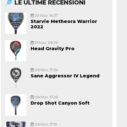
LE ULTIME RECENSIONI
20 Nov, 14:37
Starvie Metheora Warrior
2022
15 Nov, 09:29
Head Gravity Pro
06 Nov, 17:34
Sane Aggressor IV Legend
06 Nov, 17:26
Drop Shot Canyon Soft
06 Nov, 17:19