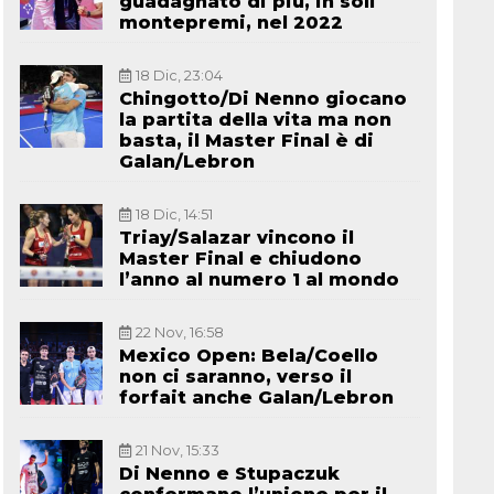
guadagnato di più, in soli
montepremi, nel 2022
18 Dic, 23:04
Chingotto/Di Nenno giocano
la partita della vita ma non
basta, il Master Final è di
Galan/Lebron
18 Dic, 14:51
Triay/Salazar vincono il
Master Final e chiudono
l’anno al numero 1 al mondo
22 Nov, 16:58
Mexico Open: Bela/Coello
non ci saranno, verso il
forfait anche Galan/Lebron
21 Nov, 15:33
Di Nenno e Stupaczuk