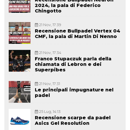
2024, la pala di Federico
Chingotto
21 Nov, 17:39
Recensione Bullpadel Vertex 04
CMF, la pala di Martin Di Nenno
21 Nov, 17:34
Franco Stupaczuk parla della
chiamata di Lebron e dei
Superpibes
21 Nov, 17:31
Le principali impugnature nel
padel
25 Lug, 14:13
Recensione scarpe da padel
Asics Gel Resolution