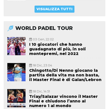
VISUALIZZA TUTTI
WORLD PADEL TOUR
03 Gen, 22:02
I 10 giocatori che hanno
guadagnato di più, in soli
montepremi, nel 2022
18 Dic, 23:04
Chingotto/Di Nenno giocano la
partita della vita ma non basta,
il Master Final è di Galan/Lebron
18 Dic, 14:51
Triay/Salazar vincono il Master
Final e chiudono l’anno al
numero 1 al mondo