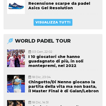
Recensione scarpe da padel
Asics Gel Resolution
VISUALIZZA TUTTI
WORLD PADEL TOUR
03 Gen, 22:02
I 10 giocatori che hanno
guadagnato di più, in soli
montepremi, nel 2022
18 Dic, 23:04
Chingotto/Di Nenno giocano la
partita della vita ma non basta,
il Master Final è di Galan/Lebron
18 Dic, 14:51