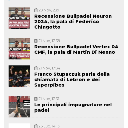
29 Nov, 23:11
Recensione Bullpadel Neuron
2024, la pala di Federico
Chingotto
21 Nov, 17:39
Recensione Bullpadel Vertex 04
CMF, la pala di Martin Di Nenno
21 Nov, 17:34
Franco Stupaczuk parla della
chiamata di Lebron e dei
Superpibes
21 Nov, 17:31
Le principali impugnature nel
padel
25 Lug, 14:13