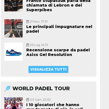
Franco Stupaczuk parla della
chiamata di Lebron e dei
Superpibes
21 Nov, 17:31
Le principali impugnature nel
padel
25 Lug, 14:13
Recensione scarpe da padel
Asics Gel Resolution
VISUALIZZA TUTTI
WORLD PADEL TOUR
03 Gen, 22:02
I 10 giocatori che hanno