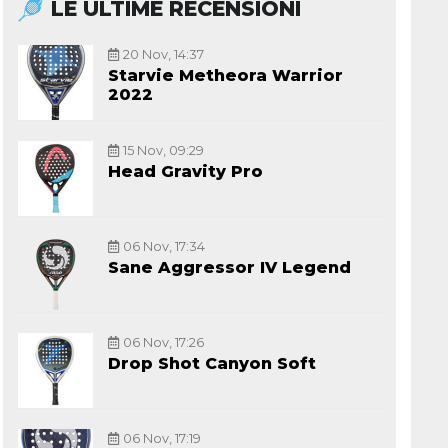
LE ULTIME RECENSIONI
20 Nov, 14:37
Starvie Metheora Warrior
2022
15 Nov, 09:29
Head Gravity Pro
06 Nov, 17:34
Sane Aggressor IV Legend
06 Nov, 17:26
Drop Shot Canyon Soft
06 Nov, 17:19