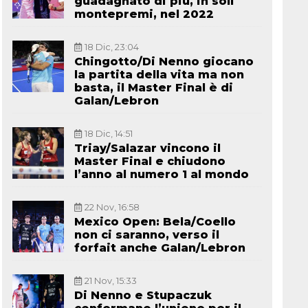
guadagnato di più, in soli
montepremi, nel 2022
18 Dic, 23:04
Chingotto/Di Nenno giocano
la partita della vita ma non
basta, il Master Final è di
Galan/Lebron
18 Dic, 14:51
Triay/Salazar vincono il
Master Final e chiudono
l’anno al numero 1 al mondo
22 Nov, 16:58
Mexico Open: Bela/Coello
non ci saranno, verso il
forfait anche Galan/Lebron
21 Nov, 15:33
Di Nenno e Stupaczuk