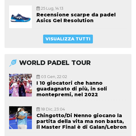
25 Lug, 14:13
Recensione scarpe da padel
Asics Gel Resolution
VISUALIZZA TUTTI
WORLD PADEL TOUR
03 Gen, 22:02
I 10 giocatori che hanno
guadagnato di più, in soli
montepremi, nel 2022
18 Dic, 23:04
Chingotto/Di Nenno giocano la
partita della vita ma non basta,
il Master Final è di Galan/Lebron