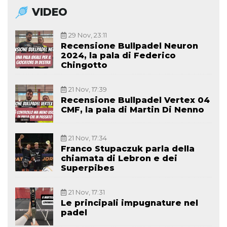
VIDEO
29 Nov, 23:11
Recensione Bullpadel Neuron
2024, la pala di Federico
Chingotto
21 Nov, 17:39
Recensione Bullpadel Vertex 04
CMF, la pala di Martin Di Nenno
21 Nov, 17:34
Franco Stupaczuk parla della
chiamata di Lebron e dei
Superpibes
21 Nov, 17:31
Le principali impugnature nel
padel