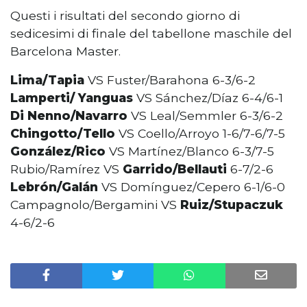
Questi i risultati del secondo giorno di
sedicesimi di finale del tabellone maschile del
Barcelona Master.
Lima/Tapia
VS Fuster/Barahona 6-3/6-2
Lamperti/ Yanguas
VS Sánchez/Díaz 6-4/6-1
Di Nenno/Navarro
VS Leal/Semmler 6-3/6-2
Chingotto/Tello
VS Coello/Arroyo 1-6/7-6/7-5
González/Rico
VS Martínez/Blanco 6-3/7-5
Rubio/Ramírez VS
Garrido/Bellauti
6-7/2-6
Lebrón/Galán
VS Domínguez/Cepero 6-1/6-0
Campagnolo/Bergamini VS
Ruiz/Stupaczuk
4-6/2-6