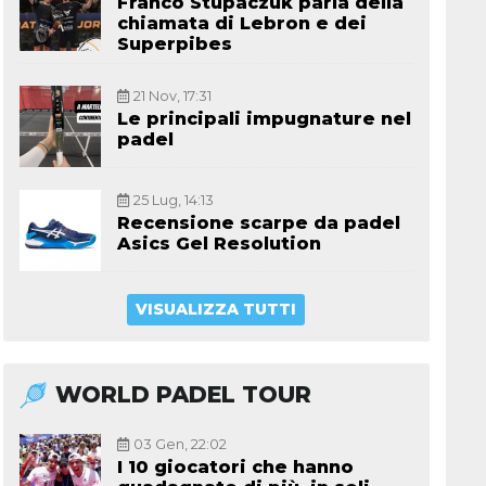
Franco Stupaczuk parla della
chiamata di Lebron e dei
Superpibes
21 Nov, 17:31
Le principali impugnature nel
padel
25 Lug, 14:13
Recensione scarpe da padel
Asics Gel Resolution
VISUALIZZA TUTTI
WORLD PADEL TOUR
03 Gen, 22:02
I 10 giocatori che hanno