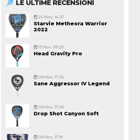
LE ULTIME RECENSIONI
20 Nov, 14:37
Starvie Metheora Warrior
2022
15 Nov, 09:29
Head Gravity Pro
06 Nov, 17:34
Sane Aggressor IV Legend
06 Nov, 17:26
Drop Shot Canyon Soft
06 Nov, 17:19