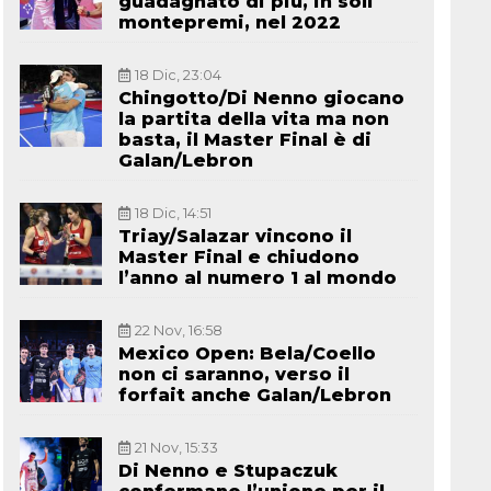
guadagnato di più, in soli
montepremi, nel 2022
18 Dic, 23:04
Chingotto/Di Nenno giocano
la partita della vita ma non
basta, il Master Final è di
Galan/Lebron
18 Dic, 14:51
Triay/Salazar vincono il
Master Final e chiudono
l’anno al numero 1 al mondo
22 Nov, 16:58
Mexico Open: Bela/Coello
non ci saranno, verso il
forfait anche Galan/Lebron
21 Nov, 15:33
Di Nenno e Stupaczuk