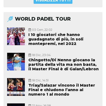
VISUALIZZA TUTTI
WORLD PADEL TOUR
03 Gen, 22:02
I 10 giocatori che hanno
guadagnato di più, in soli
montepremi, nel 2022
18 Dic, 23:04
Chingotto/Di Nenno giocano la
partita della vita ma non basta,
il Master Final è di Galan/Lebron
18 Dic, 14:51
Triay/Salazar vincono il Master
Final e chiudono l’anno al
numero 1 al mondo
22 Nov, 16:58