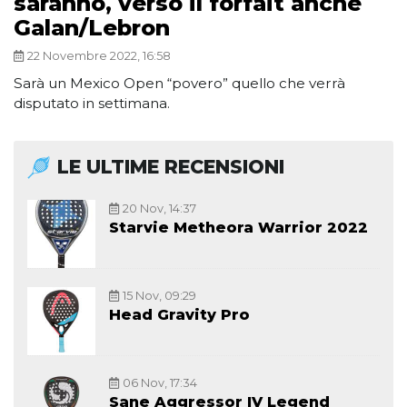
saranno, verso il forfait anche
Galan/Lebron
22 Novembre 2022, 16:58
Sarà un Mexico Open “povero” quello che verrà
disputato in settimana.
LE ULTIME RECENSIONI
20 Nov, 14:37
Starvie Metheora Warrior 2022
15 Nov, 09:29
Head Gravity Pro
06 Nov, 17:34
Sane Aggressor IV Legend