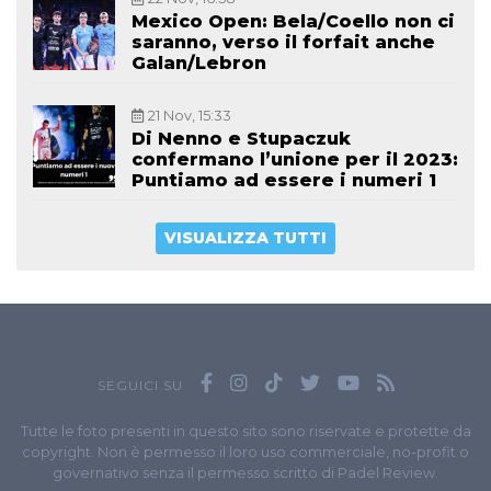
Mexico Open: Bela/Coello non ci
saranno, verso il forfait anche
Galan/Lebron
21 Nov, 15:33
Di Nenno e Stupaczuk
confermano l’unione per il 2023:
Puntiamo ad essere i numeri 1
VISUALIZZA TUTTI
SEGUICI SU
Tutte le foto presenti in questo sito sono riservate e protette da
copyright. Non è permesso il loro uso commerciale, no-profit o
governativo senza il permesso scritto di Padel Review.