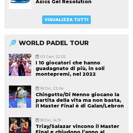
Asics Gel Resolution
VISUALIZZA TUTTI
WORLD PADEL TOUR
03 Gen, 22:02
I 10 giocatori che hanno
guadagnato di più, in soli
montepremi, nel 2022
18 Dic, 23:04
Chingotto/Di Nenno giocano la
partita della vita ma non basta,
il Master Final è di Galan/Lebron
18 Dic, 14:51
Triay/Salazar vincono il Master
Final e chiudono l’anno al