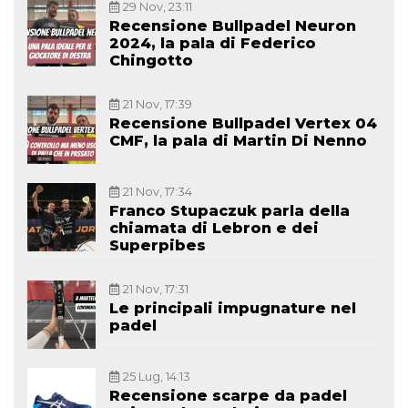
29 Nov, 23:11
Recensione Bullpadel Neuron
2024, la pala di Federico
Chingotto
21 Nov, 17:39
Recensione Bullpadel Vertex 04
CMF, la pala di Martin Di Nenno
21 Nov, 17:34
Franco Stupaczuk parla della
chiamata di Lebron e dei
Superpibes
21 Nov, 17:31
Le principali impugnature nel
padel
25 Lug, 14:13
Recensione scarpe da padel