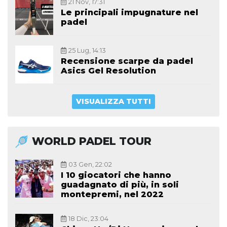
21 Nov, 17:31
Le principali impugnature nel
padel
25 Lug, 14:13
Recensione scarpe da padel
Asics Gel Resolution
VISUALIZZA TUTTI
WORLD PADEL TOUR
03 Gen, 22:02
I 10 giocatori che hanno
guadagnato di più, in soli
montepremi, nel 2022
18 Dic, 23:04