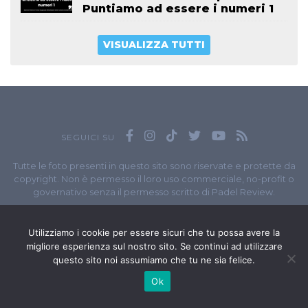
Puntiamo ad essere i numeri 1
VISUALIZZA TUTTI
SEGUICI SU
Tutte le foto presenti in questo sito sono riservate e protette da
copyright. Non è permesso il loro uso commerciale, no-profit o
governativo senza il permesso scritto di Padel Review.
Owned by
Sportando
// Sportando di
Carchia Emiliano
//
Contatti
// P.I. 11965351007
Utilizziamo i cookie per essere sicuri che tu possa avere la
migliore esperienza sul nostro sito. Se continui ad utilizzare
© Copyright 2020-2026 // Web Developer
Matteo Manna
questo sito noi assumiamo che tu ne sia felice.
Ok