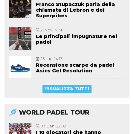
Franco Stupaczuk parla della
chiamata di Lebron e dei
Superpibes
21 Nov, 17:31
Le principali impugnature nel
padel
25 Lug, 14:13
Recensione scarpe da padel
Asics Gel Resolution
VISUALIZZA TUTTI
WORLD PADEL TOUR
03 Gen, 22:02
I 10 giocatori che hanno