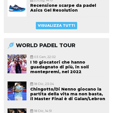
25 Lug, 14:13
Recensione scarpe da padel
Asics Gel Resolution
VISUALIZZA TUTTI
WORLD PADEL TOUR
03 Gen, 22:02
I 10 giocatori che hanno
guadagnato di più, in soli
montepremi, nel 2022
18 Dic, 23:04
Chingotto/Di Nenno giocano la
partita della vita ma non basta,
il Master Final è di Galan/Lebron
18 Dic, 14:51