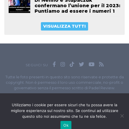
Di Nenno e Stupaczuk
confermano l’unione per il 2023:
Puntiamo ad essere i numeri 1
VISUALIZZA TUTTI
SEGUICI SU
Tutte le foto presenti in questo sito sono riservate e protette da
copyright. Non è permesso il loro uso commerciale, no-profit o
governativo senza il permesso scritto di Padel Review.
Owned by
Sportando
// Sportando di
Carchia Emiliano
//
Contatti
// P.I. 11965351007
Utilizziamo i cookie per essere sicuri che tu possa avere la
migliore esperienza sul nostro sito. Se continui ad utilizzare
© Copyright 2020-2026 // Web Developer
Matteo Manna
questo sito noi assumiamo che tu ne sia felice.
Ok