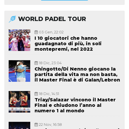
WORLD PADEL TOUR
03 Gen, 22:02
I 10 giocatori che hanno
guadagnato di più, in soli
montepremi, nel 2022
18 Dic, 23:04
Chingotto/Di Nenno giocano la
partita della vita ma non basta,
il Master Final è di Galan/Lebron
18 Dic, 14:51
Triay/Salazar vincono il Master
Final e chiudono l’anno al
numero 1 al mondo
22 Nov, 16:58