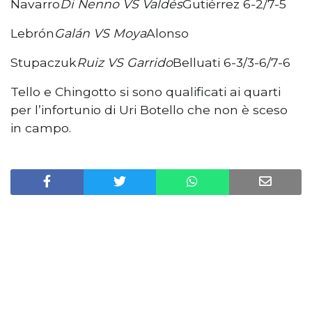
Navarro
Di Nenno VS Valdés
Gutiérrez 6-2/7-5
Lebrón
Galán VS Moya
Alonso
Stupaczuk
Ruiz VS Garrido
Belluati 6-3/3-6/7-6
Tello e Chingotto si sono qualificati ai quarti
per l’infortunio di Uri Botello che non è sceso
in campo.