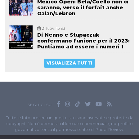
Mexico Open: Bela/Coello non ci
saranno, verso il forfait anche
Galan/Lebron
21 Nov, 15:33
Di Nenno e Stupaczuk
confermano l’unione per il 2023:
Puntiamo ad essere i numeri 1
VISUALIZZA TUTTI
SEGUICI SU
Tutte le foto presenti in questo sito sono riservate e protette da
copyright. Non è permesso il loro uso commerciale, no-profit o
governativo senza il permesso scritto di Padel Review.