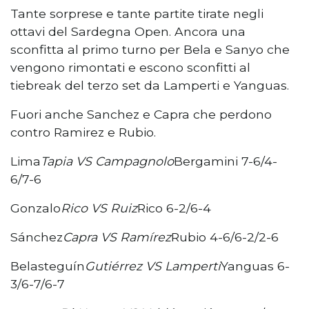
Tante sorprese e tante partite tirate negli
ottavi del Sardegna Open. Ancora una
sconfitta al primo turno per Bela e Sanyo che
vengono rimontati e escono sconfitti al
tiebreak del terzo set da Lamperti e Yanguas.
Fuori anche Sanchez e Capra che perdono
contro Ramirez e Rubio.
Lima
Tapia VS Campagnolo
Bergamini 7-6/4-
6/7-6
Gonzalo
Rico VS Ruiz
Rico 6-2/6-4
Sánchez
Capra VS Ramírez
Rubio 4-6/6-2/2-6
Belasteguín
Gutiérrez VS Lamperti
Yanguas 6-
3/6-7/6-7