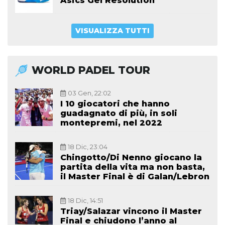
Asics Gel Resolution
VISUALIZZA TUTTI
WORLD PADEL TOUR
03 Gen, 22:02
I 10 giocatori che hanno
guadagnato di più, in soli
montepremi, nel 2022
18 Dic, 23:04
Chingotto/Di Nenno giocano la
partita della vita ma non basta,
il Master Final è di Galan/Lebron
18 Dic, 14:51
Triay/Salazar vincono il Master
Final e chiudono l’anno al