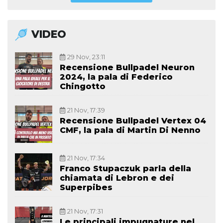
VIDEO
29 Nov, 23:11
Recensione Bullpadel Neuron
2024, la pala di Federico
Chingotto
21 Nov, 17:39
Recensione Bullpadel Vertex 04
CMF, la pala di Martin Di Nenno
21 Nov, 17:34
Franco Stupaczuk parla della
chiamata di Lebron e dei
Superpibes
21 Nov, 17:31
Le principali impugnature nel