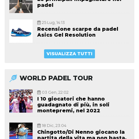
padel
25 Lug, 14:13
Recensione scarpe da padel
Asics Gel Resolution
VISUALIZZA TUTTI
WORLD PADEL TOUR
03 Gen, 22:02
I 10 giocatori che hanno
guadagnato di più, in soli
montepremi, nel 2022
18 Dic, 23:04
Chingotto/Di Nenno giocano la
partita della vita ma non basta,