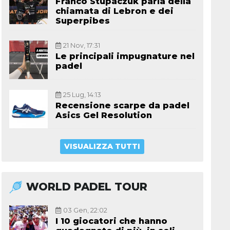
Franco Stupaczuk parla della
chiamata di Lebron e dei
Superpibes
21 Nov, 17:31
Le principali impugnature nel
padel
25 Lug, 14:13
Recensione scarpe da padel
Asics Gel Resolution
VISUALIZZA TUTTI
WORLD PADEL TOUR
03 Gen, 22:02
I 10 giocatori che hanno