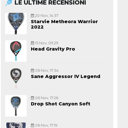
LE ULTIME RECENSIONI
20 Nov, 14:37
Starvie Metheora Warrior
2022
15 Nov, 09:29
Head Gravity Pro
06 Nov, 17:34
Sane Aggressor IV Legend
06 Nov, 17:26
Drop Shot Canyon Soft
06 Nov, 17:19