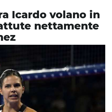
ra Icardo volano in
battute nettamente
hez