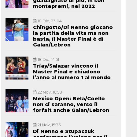
guadagnato di più, in soli
montepremi, nel 2022
18 Dic, 23:04
Chingotto/Di Nenno giocano
la partita della vita ma non
basta, il Master Final è di
Galan/Lebron
18 Dic, 14:51
Triay/Salazar vincono il
Master Final e chiudono
l’anno al numero 1 al mondo
22 Nov, 16:58
Mexico Open: Bela/Coello
non ci saranno, verso il
forfait anche Galan/Lebron
21 Nov, 15:33
Di Nenno e Stupaczuk