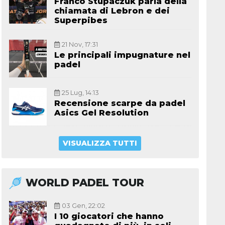
Franco Stupaczuk parla della
chiamata di Lebron e dei
Superpibes
21 Nov, 17:31
Le principali impugnature nel
padel
25 Lug, 14:13
Recensione scarpe da padel
Asics Gel Resolution
VISUALIZZA TUTTI
WORLD PADEL TOUR
03 Gen, 22:02
I 10 giocatori che hanno