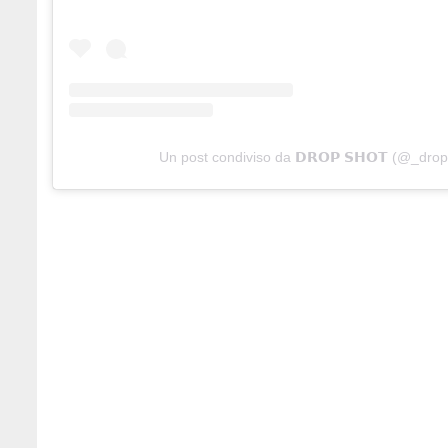
Un post condiviso da 𝗗𝗥𝗢𝗣 𝗦𝗛𝗢𝗧 (@_dro