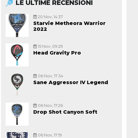
LE ULTIME RECENSIONI
20 Nov, 14:37
Starvie Metheora Warrior
2022
15 Nov, 09:29
Head Gravity Pro
06 Nov, 17:34
Sane Aggressor IV Legend
06 Nov, 17:26
Drop Shot Canyon Soft
06 Nov, 17:19