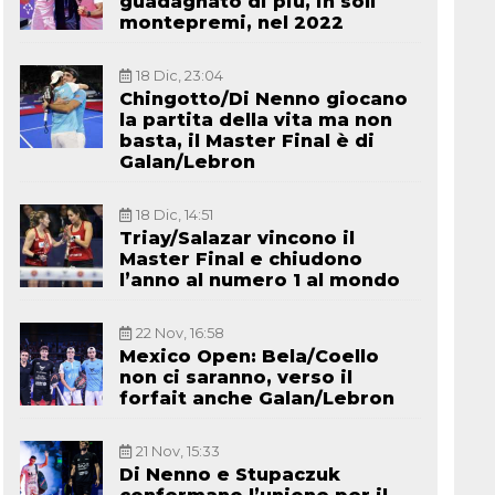
guadagnato di più, in soli
montepremi, nel 2022
18 Dic, 23:04
Chingotto/Di Nenno giocano
la partita della vita ma non
basta, il Master Final è di
Galan/Lebron
18 Dic, 14:51
Triay/Salazar vincono il
Master Final e chiudono
l’anno al numero 1 al mondo
22 Nov, 16:58
Mexico Open: Bela/Coello
non ci saranno, verso il
forfait anche Galan/Lebron
21 Nov, 15:33
Di Nenno e Stupaczuk