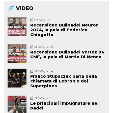
VIDEO
29 Nov, 23:11
Recensione Bullpadel Neuron
2024, la pala di Federico
Chingotto
21 Nov, 17:39
Recensione Bullpadel Vertex 04
CMF, la pala di Martin Di Nenno
21 Nov, 17:34
Franco Stupaczuk parla della
chiamata di Lebron e dei
Superpibes
21 Nov, 17:31
Le principali impugnature nel
padel