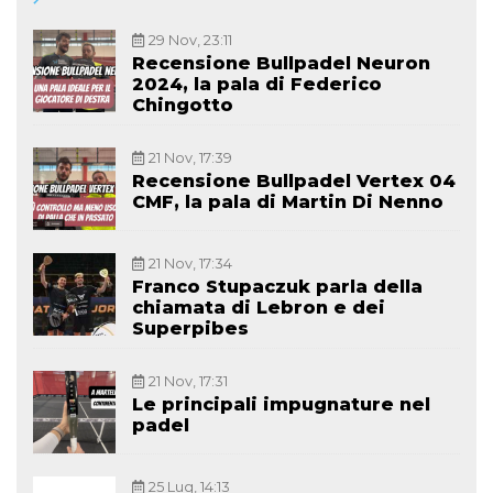
29 Nov, 23:11
Recensione Bullpadel Neuron
2024, la pala di Federico
Chingotto
21 Nov, 17:39
Recensione Bullpadel Vertex 04
CMF, la pala di Martin Di Nenno
21 Nov, 17:34
Franco Stupaczuk parla della
chiamata di Lebron e dei
Superpibes
21 Nov, 17:31
Le principali impugnature nel
padel
25 Lug, 14:13