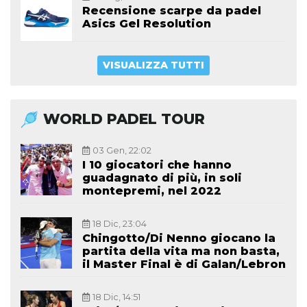
Recensione scarpe da padel
Asics Gel Resolution
VISUALIZZA TUTTI
WORLD PADEL TOUR
03 Gen, 22:02
I 10 giocatori che hanno
guadagnato di più, in soli
montepremi, nel 2022
18 Dic, 23:04
Chingotto/Di Nenno giocano la
partita della vita ma non basta,
il Master Final è di Galan/Lebron
18 Dic, 14:51