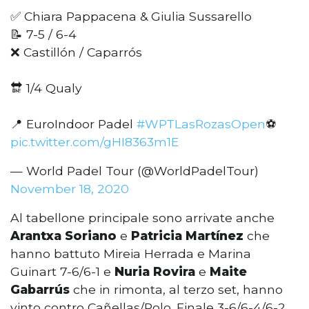
✅ Chiara Pappacena & Giulia Sussarello
📝 7-5 / 6-4
❌ Castillón / Caparrós
🔛 1/4 Qualy
📍 EuroIndoor Padel
#WPTLasRozasOpen
⚽
pic.twitter.com/gHI8363m1E
— World Padel Tour (@WorldPadelTour)
November 18, 2020
Al tabellone principale sono arrivate anche
Arantxa Soriano
e
Patricia Martínez
che
hanno battuto Mireia Herrada e Marina
Guinart 7-6/6-1 e
Nuria Rovira
e
Maite
Gabarrús
che in rimonta, al terzo set, hanno
vinto contro Cañellas/Polo. Finale 3-6/6-4/6-2.