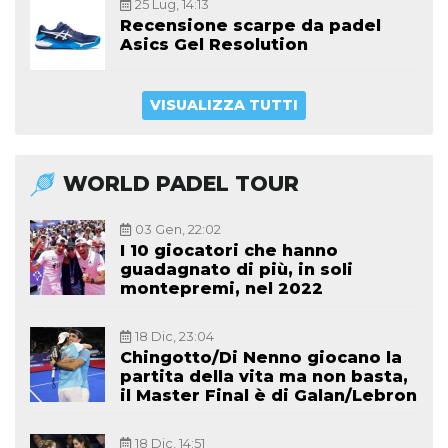
25 Lug, 14:13
Recensione scarpe da padel
Asics Gel Resolution
VISUALIZZA TUTTI
WORLD PADEL TOUR
03 Gen, 22:02
I 10 giocatori che hanno
guadagnato di più, in soli
montepremi, nel 2022
18 Dic, 23:04
Chingotto/Di Nenno giocano la
partita della vita ma non basta,
il Master Final è di Galan/Lebron
18 Dic, 14:51