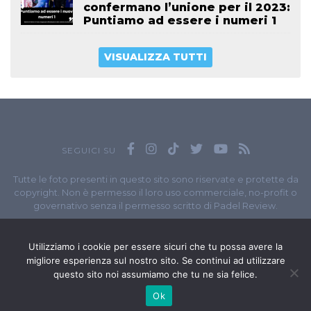
confermano l’unione per il 2023:
Puntiamo ad essere i numeri 1
VISUALIZZA TUTTI
SEGUICI SU
Tutte le foto presenti in questo sito sono riservate e protette da
copyright. Non è permesso il loro uso commerciale, no-profit o
governativo senza il permesso scritto di Padel Review.
Owned by
Sportando
// Sportando di
Carchia Emiliano
//
Contatti
// P.I. 11965351007
Utilizziamo i cookie per essere sicuri che tu possa avere la
migliore esperienza sul nostro sito. Se continui ad utilizzare
© Copyright 2020-2026 // Web Developer
Matteo Manna
questo sito noi assumiamo che tu ne sia felice.
Ok