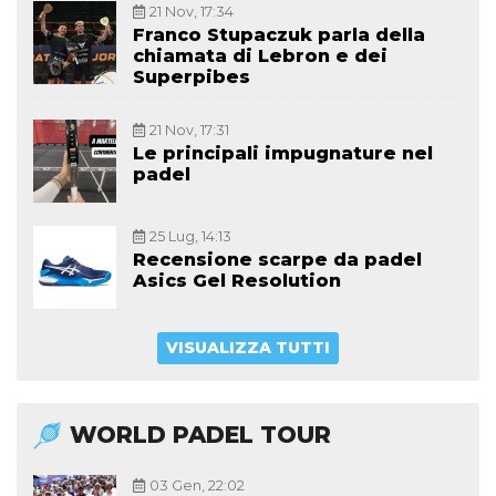
21 Nov, 17:34
Franco Stupaczuk parla della
chiamata di Lebron e dei
Superpibes
21 Nov, 17:31
Le principali impugnature nel
padel
25 Lug, 14:13
Recensione scarpe da padel
Asics Gel Resolution
VISUALIZZA TUTTI
WORLD PADEL TOUR
03 Gen, 22:02