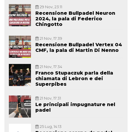
29 Nov, 23:11
Recensione Bullpadel Neuron
2024, la pala di Federico
Chingotto
21 Nov, 17:39
Recensione Bullpadel Vertex 04
CMF, la pala di Martin Di Nenno
21 Nov, 17:34
Franco Stupaczuk parla della
chiamata di Lebron e dei
Superpibes
21 Nov, 17:31
Le principali impugnature nel
padel
25 Lug, 14:13