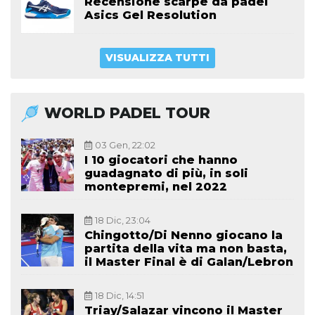
Recensione scarpe da padel
Asics Gel Resolution
VISUALIZZA TUTTI
WORLD PADEL TOUR
03 Gen, 22:02
I 10 giocatori che hanno
guadagnato di più, in soli
montepremi, nel 2022
18 Dic, 23:04
Chingotto/Di Nenno giocano la
partita della vita ma non basta,
il Master Final è di Galan/Lebron
18 Dic, 14:51
Triay/Salazar vincono il Master