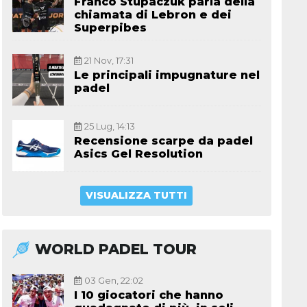
Franco Stupaczuk parla della
chiamata di Lebron e dei
Superpibes
21 Nov, 17:31
Le principali impugnature nel
padel
25 Lug, 14:13
Recensione scarpe da padel
Asics Gel Resolution
VISUALIZZA TUTTI
WORLD PADEL TOUR
03 Gen, 22:02
I 10 giocatori che hanno