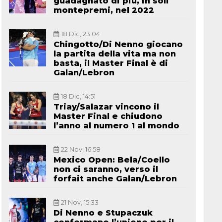
guadagnato di più, in soli
montepremi, nel 2022
18 Dic, 23:04
Chingotto/Di Nenno giocano
la partita della vita ma non
basta, il Master Final è di
Galan/Lebron
18 Dic, 14:51
Triay/Salazar vincono il
Master Final e chiudono
l’anno al numero 1 al mondo
22 Nov, 16:58
Mexico Open: Bela/Coello
non ci saranno, verso il
forfait anche Galan/Lebron
21 Nov, 15:33
Di Nenno e Stupaczuk