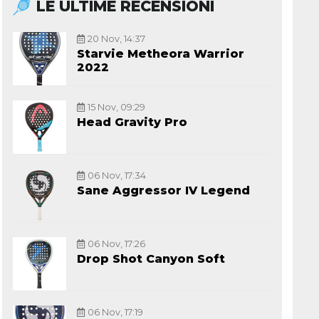
LE ULTIME RECENSIONI
20 Nov, 14:37
Starvie Metheora Warrior
2022
15 Nov, 09:29
Head Gravity Pro
06 Nov, 17:34
Sane Aggressor IV Legend
06 Nov, 17:26
Drop Shot Canyon Soft
06 Nov, 17:19