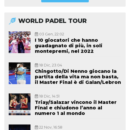
WORLD PADEL TOUR
03 Gen, 22:02
I 10 giocatori che hanno
guadagnato di più, in soli
montepremi, nel 2022
18 Dic, 23:04
Chingotto/Di Nenno giocano la
partita della vita ma non basta,
il Master Final è di Galan/Lebron
18 Dic, 14:51
Triay/Salazar vincono il Master
Final e chiudono l’anno al
numero 1 al mondo
22 Nov, 16:58