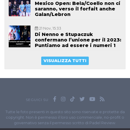
Mexico Open: Bela/Coello non ci
saranno, verso il forfait anche
Galan/Lebron
21 Nov, 15:33
Di Nenno e Stupaczuk
confermano l’unione per il 2023:
Puntiamo ad essere i numeri 1
VISUALIZZA TUTTI
SEGUICI SU
Tutte le foto presenti in questo sito sono riservate e protette da
copyright. Non è permesso il loro uso commerciale, no-profit o
governativo senza il permesso scritto di Padel Review.