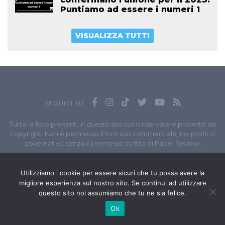
Puntiamo ad essere i numeri 1
VISUALIZZA TUTTI
SEGUICI SU
Tutte le foto presenti in questo sito sono riservate e protette da
copyright. Non è permesso il loro uso commerciale, no-profit o
governativo senza il permesso scritto di Padel Review.
Owned by
Sportando
// Sportando di
Carchia Emiliano
//
Contatti
// P.I. 11965351007
Utilizziamo i cookie per essere sicuri che tu possa avere la
migliore esperienza sul nostro sito. Se continui ad utilizzare
© Copyright 2020-2026 // Web Developer
Matteo Manna
questo sito noi assumiamo che tu ne sia felice.
Ok