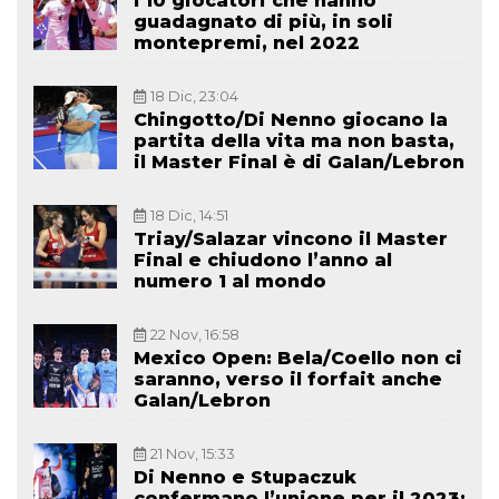
I 10 giocatori che hanno
guadagnato di più, in soli
montepremi, nel 2022
18 Dic, 23:04
Chingotto/Di Nenno giocano la
partita della vita ma non basta,
il Master Final è di Galan/Lebron
18 Dic, 14:51
Triay/Salazar vincono il Master
Final e chiudono l’anno al
numero 1 al mondo
22 Nov, 16:58
Mexico Open: Bela/Coello non ci
saranno, verso il forfait anche
Galan/Lebron
21 Nov, 15:33
Di Nenno e Stupaczuk
confermano l’unione per il 2023: