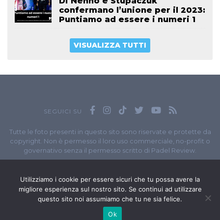
Di Nenno e Stupaczuk
confermano l’unione per il 2023:
Puntiamo ad essere i numeri 1
VISUALIZZA TUTTI
SEGUICI SU
Tutte le foto presenti in questo sito sono riservate e protette da
copyright. Non è permesso il loro uso commerciale, no-profit o
governativo senza il permesso scritto di Padel Review.
Owned by
Sportando
// Sportando di
Carchia Emiliano
//
Contatti
// P.I. 11965351007
Utilizziamo i cookie per essere sicuri che tu possa avere la
migliore esperienza sul nostro sito. Se continui ad utilizzare
© Copyright 2020-2026 // Web Developer
Matteo Manna
questo sito noi assumiamo che tu ne sia felice.
Ok