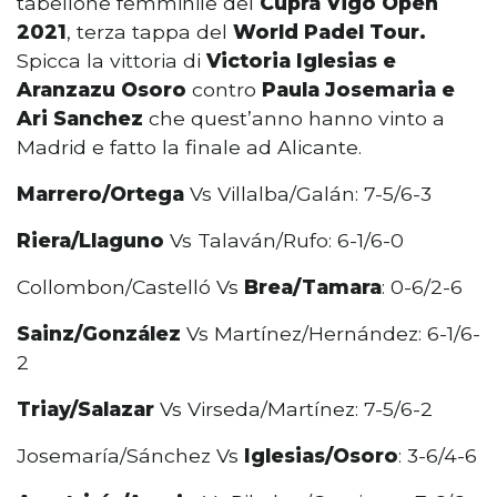
tabellone femminile del
Cupra Vigo Open
2021
, terza tappa del
World Padel Tour.
Spicca la vittoria di
Victoria Iglesias e
Aranzazu Osoro
contro
Paula Josemaria e
Ari Sanchez
che quest’anno hanno vinto a
Madrid e fatto la finale ad Alicante.
Marrero/Ortega
Vs Villalba/Galán: 7-5/6-3
Riera/Llaguno
Vs Talaván/Rufo: 6-1/6-0
Collombon/Castelló Vs
Brea/Tamara
: 0-6/2-6
Sainz/González
Vs Martínez/Hernández: 6-1/6-
2
Triay/Salazar
Vs Virseda/Martínez: 7-5/6-2
Josemaría/Sánchez Vs
Iglesias/Osoro
: 3-6/4-6