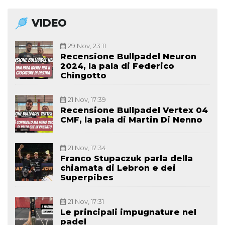
VIDEO
29 Nov, 23:11
Recensione Bullpadel Neuron
2024, la pala di Federico
Chingotto
21 Nov, 17:39
Recensione Bullpadel Vertex 04
CMF, la pala di Martin Di Nenno
21 Nov, 17:34
Franco Stupaczuk parla della
chiamata di Lebron e dei
Superpibes
21 Nov, 17:31
Le principali impugnature nel
padel