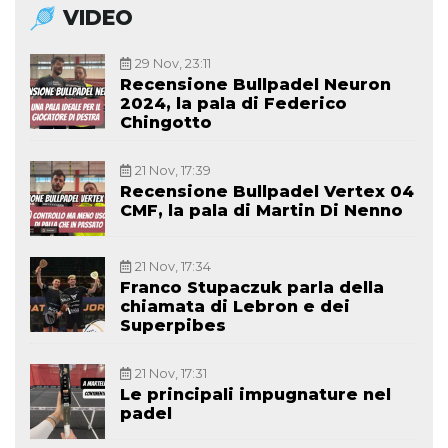
VIDEO
29 Nov, 23:11
Recensione Bullpadel Neuron
2024, la pala di Federico
Chingotto
21 Nov, 17:39
Recensione Bullpadel Vertex 04
CMF, la pala di Martin Di Nenno
21 Nov, 17:34
Franco Stupaczuk parla della
chiamata di Lebron e dei
Superpibes
21 Nov, 17:31
Le principali impugnature nel
padel