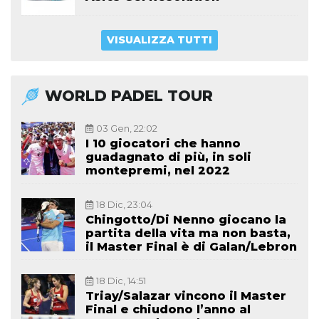
VISUALIZZA TUTTI
WORLD PADEL TOUR
03 Gen, 22:02
I 10 giocatori che hanno
guadagnato di più, in soli
montepremi, nel 2022
18 Dic, 23:04
Chingotto/Di Nenno giocano la
partita della vita ma non basta,
il Master Final è di Galan/Lebron
18 Dic, 14:51
Triay/Salazar vincono il Master
Final e chiudono l’anno al