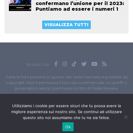
confermano l’unione per il 2023:
Puntiamo ad essere i numeri 1
VISUALIZZA TUTTI
SEGUICI SU
Tutte le foto presenti in questo sito sono riservate e protette da
copyright. Non è permesso il loro uso commerciale, no-profit o
governativo senza il permesso scritto di Padel Review.
Owned by
Sportando
// Sportando di
Carchia Emiliano
//
Contatti
// P.I. 11965351007
Utilizziamo i cookie per essere sicuri che tu possa avere la
migliore esperienza sul nostro sito. Se continui ad utilizzare
© Copyright 2020-2026 // Web Developer
Matteo Manna
questo sito noi assumiamo che tu ne sia felice.
Ok