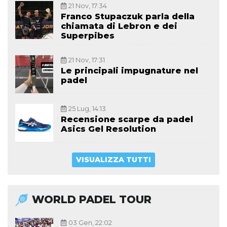
21 Nov, 17:34
Franco Stupaczuk parla della
chiamata di Lebron e dei
Superpibes
21 Nov, 17:31
Le principali impugnature nel
padel
25 Lug, 14:13
Recensione scarpe da padel
Asics Gel Resolution
VISUALIZZA TUTTI
WORLD PADEL TOUR
03 Gen, 22:02