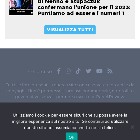
Di Nenno e Stupaczuk
confermano l’unione per il 2023:
Puntiamo ad essere i numeri 1
VISUALIZZA TUTTI
SEGUICI SU
Tutte le foto presenti in questo sito sono riservate e protette da
copyright. Non è permesso il loro uso commerciale, no-profit o
governativo senza il permesso scritto di Padel Review.
Owned by
Sportando
// Sportando di
Carchia Emiliano
//
Contatti
// P.I. 11965351007
Utilizziamo i cookie per essere sicuri che tu possa avere la
migliore esperienza sul nostro sito. Se continui ad utilizzare
© Copyright 2020-2026 // Web Developer
Matteo Manna
questo sito noi assumiamo che tu ne sia felice.
Ok