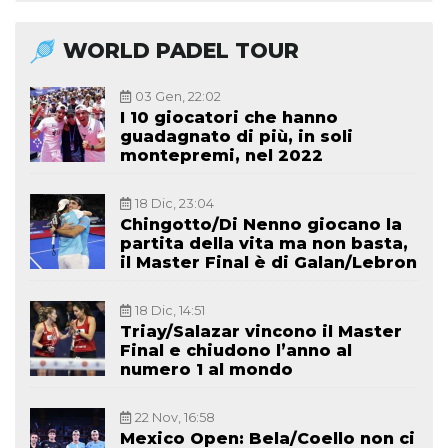
WORLD PADEL TOUR
03 Gen, 22:02
I 10 giocatori che hanno
guadagnato di più, in soli
montepremi, nel 2022
18 Dic, 23:04
Chingotto/Di Nenno giocano la
partita della vita ma non basta,
il Master Final è di Galan/Lebron
18 Dic, 14:51
Triay/Salazar vincono il Master
Final e chiudono l’anno al
numero 1 al mondo
22 Nov, 16:58
Mexico Open: Bela/Coello non ci