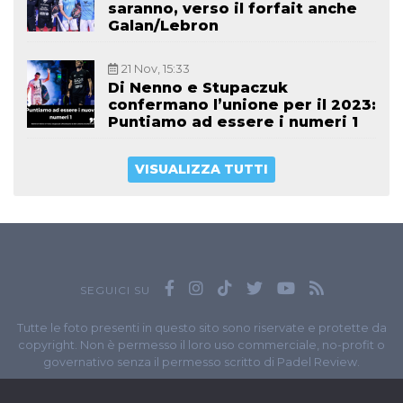
saranno, verso il forfait anche
Galan/Lebron
21 Nov, 15:33
Di Nenno e Stupaczuk
confermano l’unione per il 2023:
Puntiamo ad essere i numeri 1
VISUALIZZA TUTTI
SEGUICI SU
Tutte le foto presenti in questo sito sono riservate e protette da
copyright. Non è permesso il loro uso commerciale, no-profit o
governativo senza il permesso scritto di Padel Review.
Owned by
Sportando
// Sportando di
Carchia Emiliano
//
Contatti