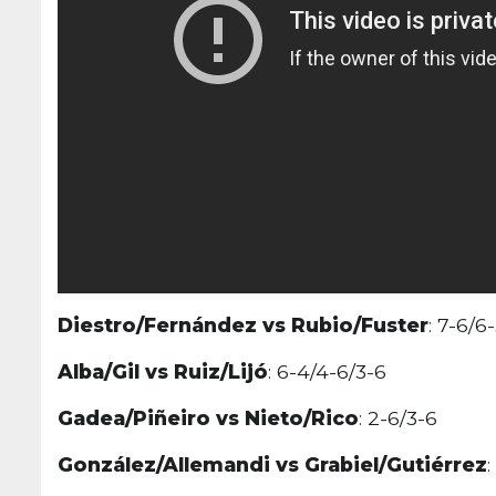
Diestro/Fernández vs Rubio/Fuster
: 7-6/6
Alba/Gil vs Ruiz/Lijó
: 6-4/4-6/3-6
Gadea/Piñeiro vs Nieto/Rico
: 2-6/3-6
González/Allemandi vs Grabiel/Gutiérrez
: