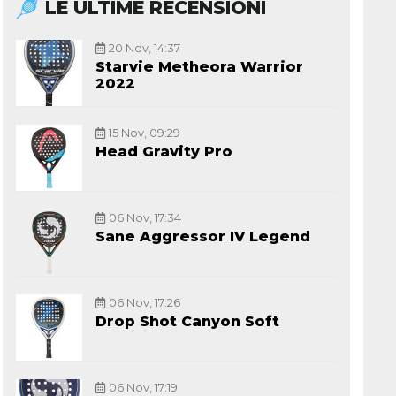
LE ULTIME RECENSIONI
20 Nov, 14:37
Starvie Metheora Warrior
2022
15 Nov, 09:29
Head Gravity Pro
06 Nov, 17:34
Sane Aggressor IV Legend
06 Nov, 17:26
Drop Shot Canyon Soft
06 Nov, 17:19