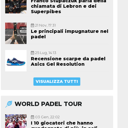
Franco Stupaczuk parla della
chiamata di Lebron e dei
Superpibes
21 Nov, 17:31
Le principali impugnature nel
padel
25 Lug, 14:13
Recensione scarpe da padel
Asics Gel Resolution
VISUALIZZA TUTTI
WORLD PADEL TOUR
03 Gen, 22:02
I 10 giocatori che hanno