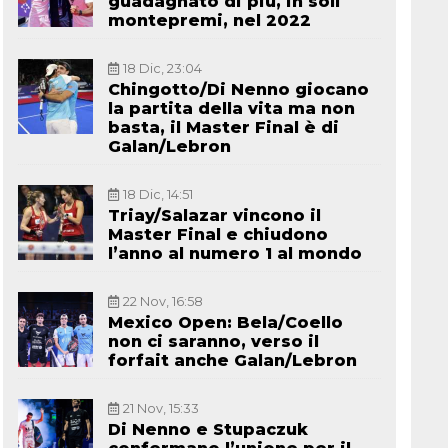
guadagnato di più, in soli
montepremi, nel 2022
18 Dic, 23:04
Chingotto/Di Nenno giocano
la partita della vita ma non
basta, il Master Final è di
Galan/Lebron
18 Dic, 14:51
Triay/Salazar vincono il
Master Final e chiudono
l’anno al numero 1 al mondo
22 Nov, 16:58
Mexico Open: Bela/Coello
non ci saranno, verso il
forfait anche Galan/Lebron
21 Nov, 15:33
Di Nenno e Stupaczuk