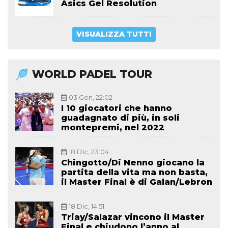
Asics Gel Resolution
VISUALIZZA TUTTI
WORLD PADEL TOUR
03 Gen, 22:02
I 10 giocatori che hanno
guadagnato di più, in soli
montepremi, nel 2022
18 Dic, 23:04
Chingotto/Di Nenno giocano la
partita della vita ma non basta,
il Master Final è di Galan/Lebron
18 Dic, 14:51
Triay/Salazar vincono il Master
Final e chiudono l’anno al