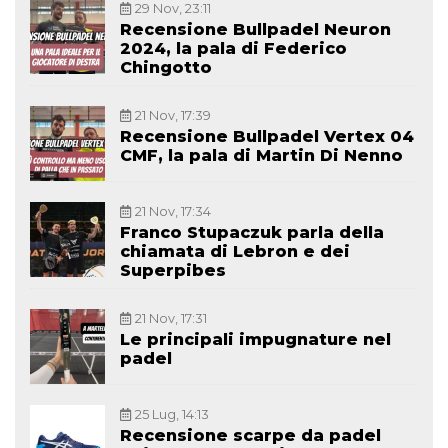
29 Nov, 23:11
Recensione Bullpadel Neuron
2024, la pala di Federico
Chingotto
21 Nov, 17:39
Recensione Bullpadel Vertex 04
CMF, la pala di Martin Di Nenno
21 Nov, 17:34
Franco Stupaczuk parla della
chiamata di Lebron e dei
Superpibes
21 Nov, 17:31
Le principali impugnature nel
padel
25 Lug, 14:13
Recensione scarpe da padel